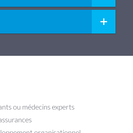
ants ou médecins experts
assurances
loppement organisationnel