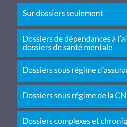
Sur dossiers seulement
Dossiers de dépendances à l’a
dossiers de santé mentale
Dossiers sous régime d’assura
Dossiers sous régime de la C
Dossiers complexes et chroni