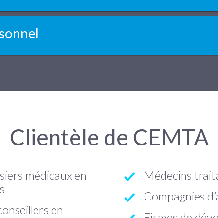
rsonnel
Clientèle de CEMTA
siers médicaux en
Médecins trait
s
Compagnies d’
conseillers en
Firmes de déve