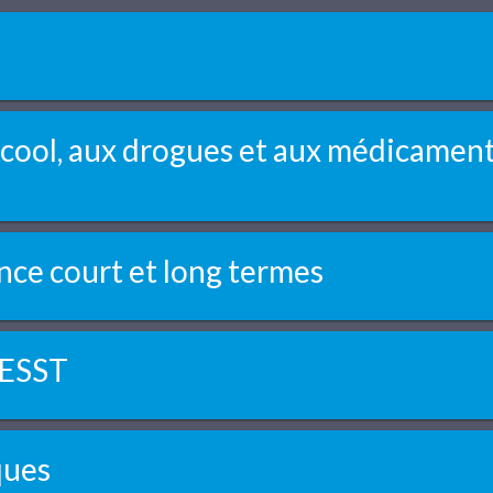
lcool, aux drogues et aux médicamen
nce court et long termes
NESST
ques